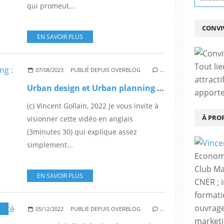
qui promeut...
CONVIV
EN SAVOIR PLUS
Tout lie
07/08/2023
PUBLIÉ DEPUIS OVERBLOG
…
attracti
Urban design et Urban planning : quelles définitions et complémentarités ? (en anglais)
apporte
(c) Vincent Gollain, 2022 Je vous invite à
À PRO
visionner cette vidéo en anglais
(3minutes 30) qui explique assez
simplement...
Economi
Club Ma
EN SAVOIR PLUS
CNER ; 
formati
ouvrages
05/12/2022
PUBLIÉ DEPUIS OVERBLOG
…
marketin