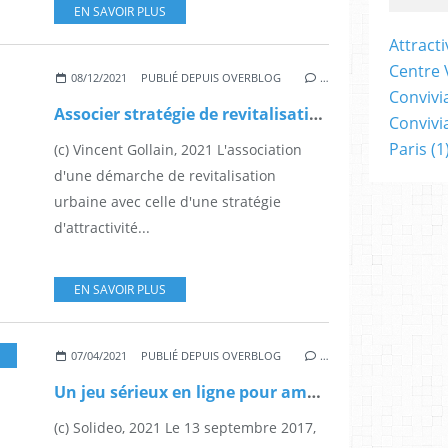
EN SAVOIR PLUS
Attracti
Centre V
08/12/2021
PUBLIÉ DEPUIS OVERBLOG
…
Convivia
Associer stratégie de revitalisation et démarche d'attractivité : l'exemple d'Evry-Courcouronnes
Convivia
Paris
(1
(c) Vincent Gollain, 2021 L'association
d'une démarche de revitalisation
urbaine avec celle d'une stratégie
d'attractivité...
EN SAVOIR PLUS
07/04/2021
PUBLIÉ DEPUIS OVERBLOG
…
Un jeu sérieux en ligne pour aménager le village des athlètes
(c) Solideo, 2021 Le 13 septembre 2017,