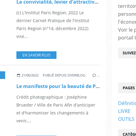
La convivialité, levier d'attractivité des centres villes
territoi
(c) L'Institut Paris Region, 2022 Le
personn
dernier Carnet Pratique de l'Institut
l'écono
Paris Region (n°14, décembre 2022)
Voir le 
vise...
portail
SUIVE
EN SAVOIR PLUS
,
SOLS
21/06/2022
PUBLIÉ DEPUIS OVERBLOG
…
Le manifeste pour la beauté de Paris de la Ville de Paris
PAGES
Crédit photographique : Joséphine
Définit
Brueder / Ville de Paris Afin d'anticiper
LIVRE
et d'harmoniser les changements à
OUTILS
venir,...
CATÉG