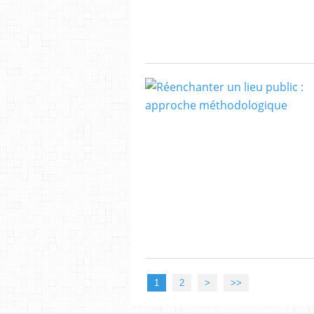
1
2
>
>>