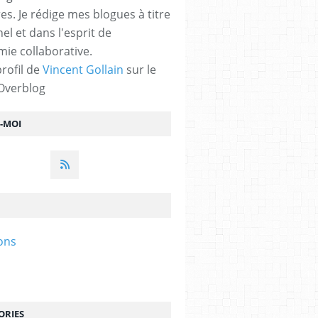
res. Je rédige mes blogues à titre
el et dans l'esprit de
mie collaborative.
profil de
Vincent Gollain
sur le
 Overblog
Z-MOI
ions
ORIES