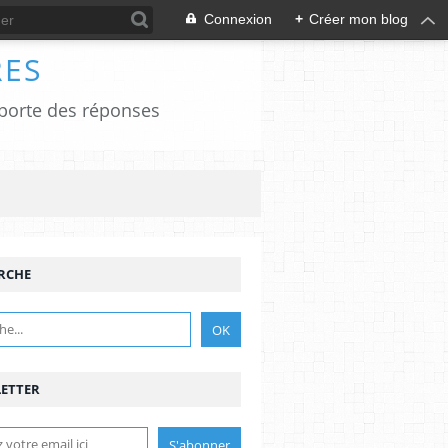
Connexion
+
Créer mon blog
RES
apporte des réponses
RCHE
ETTER