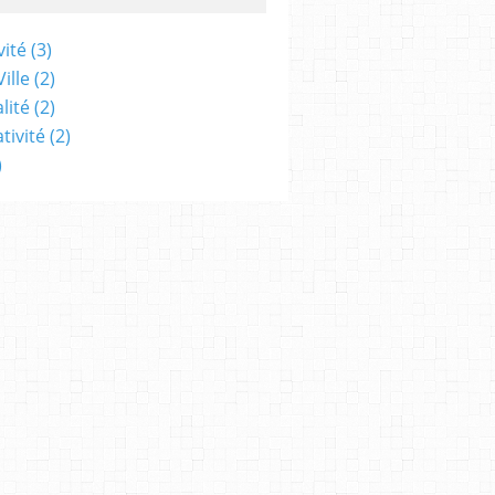
vité
(3)
ille
(2)
lité
(2)
tivité
(2)
)